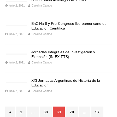
junio 2, 2021
Carolina Campo
EnCiNa 6 y Pre-Congreso Iberoamericano de
Educación Científica
junio 2, 2021
Carolina Campo
Jornadas Integrales de Investigación y
Extensión (IN-EX-FTS)
junio 2, 2021
Carolina Campo
XXI Jornadas Argentinas de Historia de la
Educación
junio 2, 2021
Carolina Campo
«
1
…
68
69
70
…
97