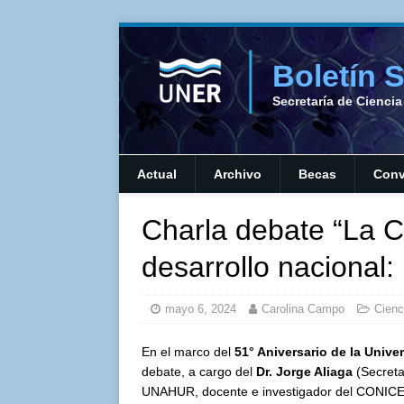
Boletín 
Secretaría de Cienci
Actual
Archivo
Becas
Conv
Charla debate “La Ci
desarrollo nacional:
mayo 6, 2024
Carolina Campo
Cienc
En el marco del
51° Aniversario de la Unive
debate, a cargo del
Dr. Jorge Aliaga
(Secreta
UNAHUR, docente e investigador del CONICE