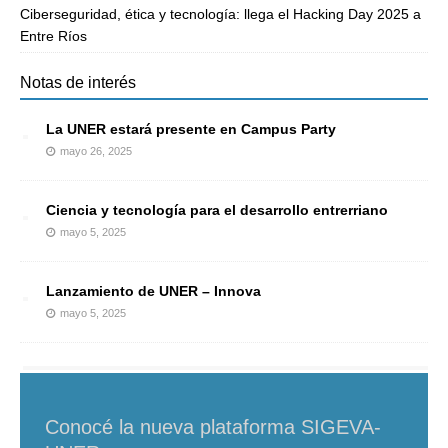
Ciberseguridad, ética y tecnología: llega el Hacking Day 2025 a
Entre Ríos
Notas de interés
La UNER estará presente en Campus Party
mayo 26, 2025
Ciencia y tecnología para el desarrollo entrerriano
mayo 5, 2025
Lanzamiento de UNER – Innova
mayo 5, 2025
Conocé la nueva plataforma SIGEVA-
Concurso InnovELA
Seminario abierto de posgrado: DD.HH,
Jornadas Iberoamericanas sobre
Convocatoria Jornadas Jóvenes