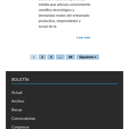
inédita que articula conocimiento
científico-tecnológico y
demandas reales del entramado
productivo, emprendedor y
social de la
Leer más
1
2
3
…
69
Siguiente »
BOLETÍN
Actual
Archivo
Becas
Convocatorias
Congresos