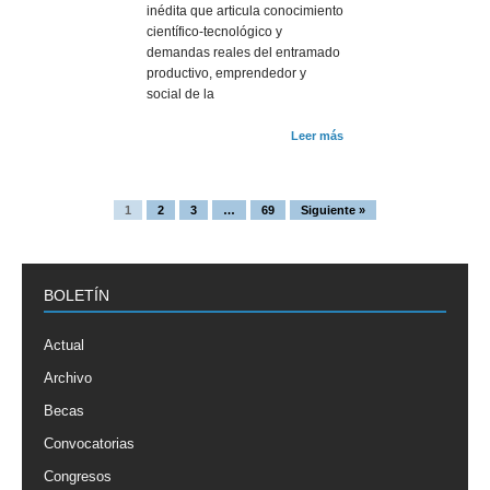
inédita que articula conocimiento
científico-tecnológico y
demandas reales del entramado
productivo, emprendedor y
social de la
Leer más
1
2
3
…
69
Siguiente »
BOLETÍN
Actual
Archivo
Becas
Convocatorias
Congresos