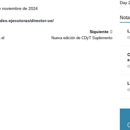
Day 2
de noviembre de 2024
Nota
des-ejecutoras/director-ue/
L
Siguiente
 el
Nueva edición de CDyT Suplemento
C
e
L