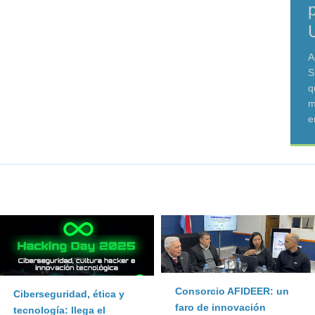
A
S
q
m
e
Consorcio AFIDEER: un
Ciberseguridad, ética y
faro de innovación
tecnología: llega el