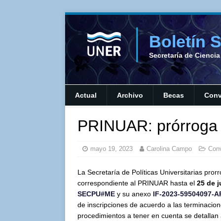
Boletín 
Secretaría de Cienci
Actual
Archivo
Becas
Conv
PRINUAR: prórroga 
mayo 19, 2023
Carolina Campo
Conv
La Secretaría de Políticas Universitarias pror
correspondiente al PRINUAR hasta el
25 de j
SECPU#ME
y su anexo
IF-2023-59504097-
de inscripciones de acuerdo a las terminacio
procedimientos a tener en cuenta se detallan 