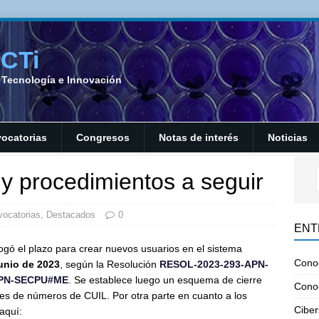
SCTi
a Tecnología e Innovación
ocatorias
Congresos
Notas de interés
Noticias
y procedimientos a seguir
ocatorias
,
Destacados
0
ENT
rogó el plazo para crear nuevos usuarios en el sistema
Cono
unio de 2023
, según la Resolución
RESOL-2023-293-APN-
APN-SECPU#ME
. Se establece luego un esquema de cierre
Cono
nes de números de CUIL. Por otra parte en cuanto a los
Ciber
aquí: