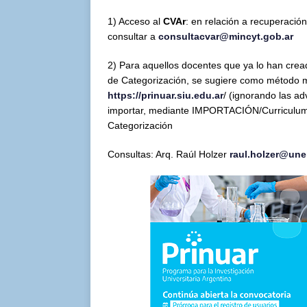
1) Acceso al
CVAr
: en relación a recuperació
consultar a
consultacvar@mincyt.gob.ar
2) Para aquellos docentes que ya lo han cread
de Categorización, se sugiere como método má
https://prinuar.siu.edu.ar
/ (ignorando las a
importar, mediante IMPORTACIÓN/Curriculum CV
Categorización
Consultas: Arq. Raúl Holzer
raul.holzer@une