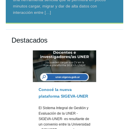
inscripción
[…]
minutos cargar, migrar y dar de alta datos con
agosto. PROGRAMA DEL SEMINARIO
(presencial y virtual). Sitios de referencia:
presentaciones presenciales en nuestra Universidad .
interacción entre
http://itaproq.di.fcen.uba.ar/?p=958 y
[…]
[…]
[…]
Destacados
Conocé la nueva
plataforma SIGEVA-UNER
El Sistema Integral de Gestión y
Evaluación de la UNER -
SIGEVA-UNER- es resultante de
un convenio entre la Universidad