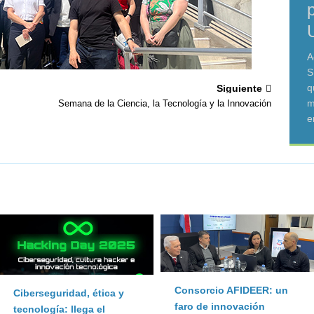
A
S
q
Siguiente
m
Semana de la Ciencia, la Tecnología y la Innovación
e
Consorcio AFIDEER: un
Ciberseguridad, ética y
faro de innovación
tecnología: llega el