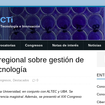
SCTi
a Tecnología e Innovación
ocatorias
Congresos
Notas de interés
Noticias
egional sobre gestión de
ecnología
ENT
ngresos
,
Destacados
0
Cono
ra Universidad, en conjunto con ALTEC y UBA. Se
Cono
rencia magistral. Además, se presentó el XXI Congreso
Ciber