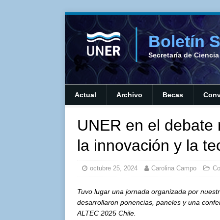
Boletín 
Secretaría de Cienci
Actual
Archivo
Becas
Conv
UNER en el debate r
la innovación y la t
octubre 25, 2024
Carolina Campo
Co
Tuvo lugar una jornada organizada por nuest
desarrollaron ponencias, paneles y una confe
ALTEC 2025 Chile.