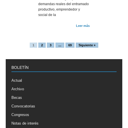
demandas reales del entramado
productivo, emprendedor y
social de la
Leer más
1
2
3
…
69
Siguiente »
BOLETÍN
Actual
Archivo
Becas
Convocatorias
Congresos
Notas de interés