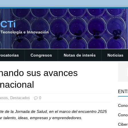
SCTi
a Tecnología e Innovación
ocatorias
Congresos
Notas de interés
Noticias
nando sus avances
 nacional
ENT
resos
,
Destacados
0
Cono
te de la Jornada de Salud, en el marco del encuentro 2025
Cono
r talento, ideas, empresas y emprendedores.
Ciber