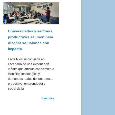
Universidades y sectores
productivos se unen para
diseñar soluciones con
impacto
Entre Ríos se convierte en
escenario de una experiencia
inédita que articula conocimiento
científico-tecnológico y
demandas reales del entramado
productivo, emprendedor y
social de la
Leer más