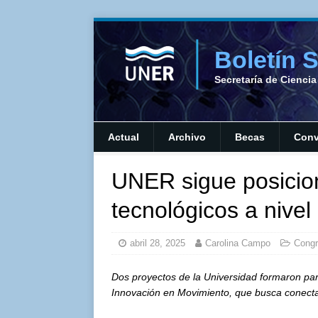
Boletín 
Secretaría de Cienci
Actual
Archivo
Becas
Conv
UNER sigue posicio
tecnológicos a nivel
abril 28, 2025
Carolina Campo
Cong
Dos proyectos de la Universidad formaron par
Innovación en Movimiento, que busca conecta