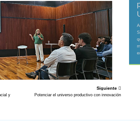
A
S
q
m
e
Siguiente
ncial y
Potenciar el universo productivo con innovación